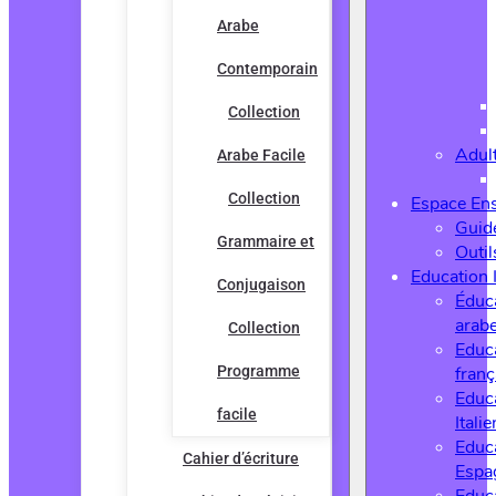
Arabe
Contemporain
Collection
Adul
Arabe Facile
Collection
Espace En
Guide
Grammaire et
Outi
Education 
Conjugaison
Éduc
arab
Collection
Educ
Programme
franç
Educ
facile
Italie
Educ
Cahier d’écriture
Espa