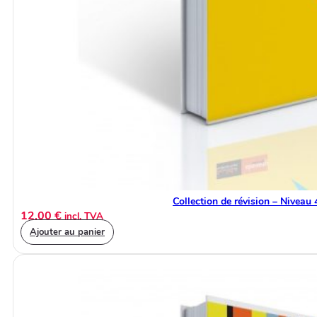
Collection de révision – Niveau 
12,00
€
incl. TVA
Ajouter au panier