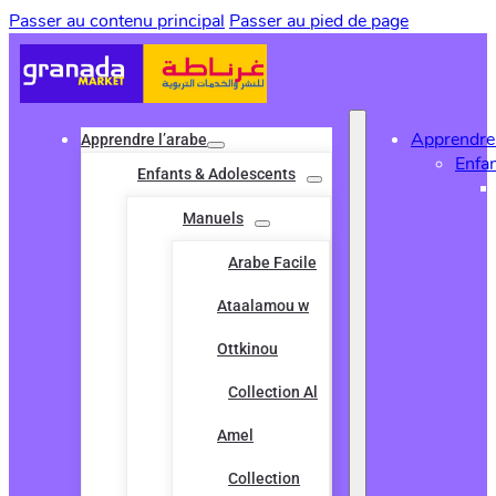
Passer au contenu principal
Passer au pied de page
Apprendre 
Apprendre l’arabe
Enfa
Enfants & Adolescents
Manuels
Arabe Facile
Ataalamou w
Ottkinou
Collection Al
Amel
Collection