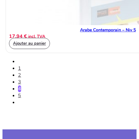
Arabe Contemporain – Niv 5
17,94
€
incl. TVA
Ajouter au panier
1
2
3
4
5