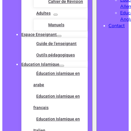
Educ
Cahier de Révision
Alle
Educ
Adultes
Angl
Manuels
Contact
Espace Enseignant
Guide de l’enseignant
Outils pédagogiques
Education Islamique
Éducation islamique en
arabe
Education islamique en
français
Education Islamique en
Italien