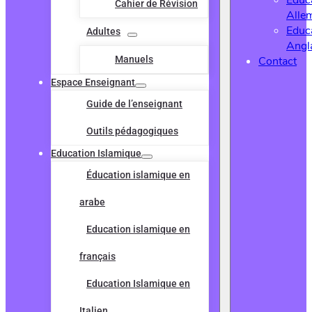
Educ
Cahier de Révision
Alle
Educ
Adultes
Angl
Manuels
Contact
Espace Enseignant
Guide de l’enseignant
Outils pédagogiques
Education Islamique
Éducation islamique en
arabe
Education islamique en
français
Education Islamique en
Italien