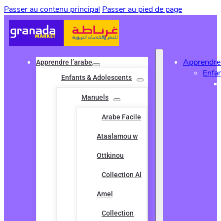
Passer au contenu principal
Passer au pied de page
Apprendre 
Apprendre l’arabe
Enfa
Enfants & Adolescents
Manuels
Arabe Facile
Ataalamou w
Ottkinou
Collection Al
Amel
Collection