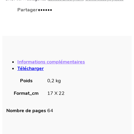
Cahier
de
liaison
Arabe-
Français
Informations complémentaires
Télécharger
Poids
0,2 kg
Format_cm
17 X 22
Nombre de pages
64