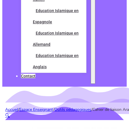
Education Islamique en
Espagnole
Education Islamique en
Allemand
Education Islamique en
Anglais
Contact
Accueil
/
Espace Enseignant
/
Outils pédagogiques
/
Cahier de liaison Ar
🔍