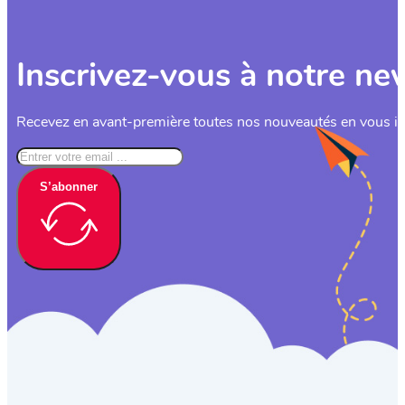
Inscrivez-vous à notre ne
Recevez en avant-première toutes nos nouveautés en vous ins
S’abonner