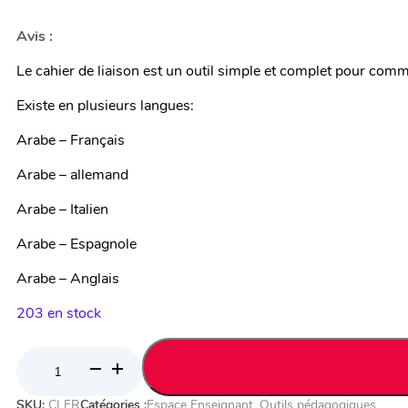
Le cahier de liaison est un outil simple et complet pour comm
Existe en plusieurs langues:
Arabe – Français
Arabe – allemand
Arabe – Italien
Arabe – Espagnole
Arabe – Anglais
203 en stock
quantité
de
SKU:
CLFR
Catégories :
Espace Enseignant
,
Outils pédagogiques