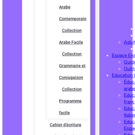
Arabe
Contemporain
Collection
Adul
Arabe Facile
Collection
Espace En
Guide
Grammaire et
Outi
Education 
Conjugaison
Éduc
arab
Collection
Educ
Programme
franç
Educ
facile
Italie
Educ
Cahier d’écriture
Espa