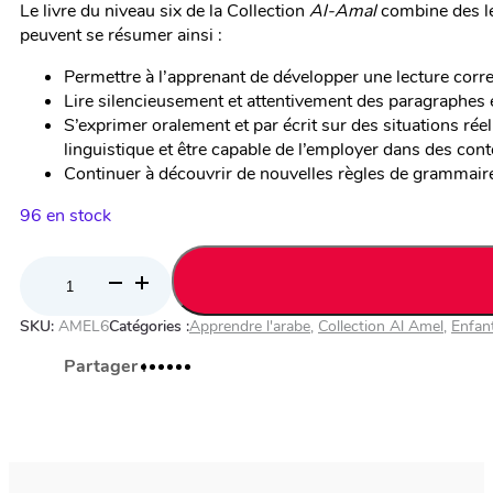
Le livre du niveau six de la Collection
Al-Amal
combine des le
peuvent se résumer ainsi :
Permettre à l’apprenant de développer une lecture correcte
Lire silencieusement et attentivement des paragraphes
S’exprimer oralement et par écrit sur des situations réel
linguistique et être capable de l’employer dans des co
Continuer à découvrir de nouvelles règles de grammaire, 
96 en stock
quantité
de
SKU:
AMEL6
Catégories :
Apprendre l'arabe
,
Collection Al Amel
,
Enfan
Collection
Al-
Amal –
Niveau
6