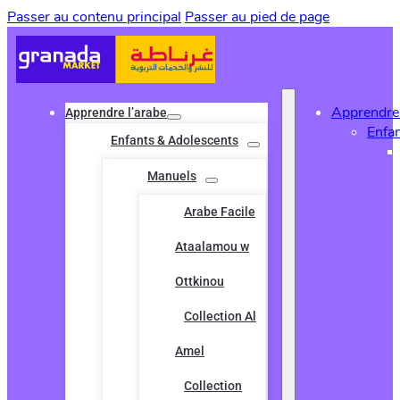
Passer au contenu principal
Passer au pied de page
Apprendre 
Apprendre l’arabe
Enfa
Enfants & Adolescents
Manuels
Arabe Facile
Ataalamou w
Ottkinou
Collection Al
Amel
Collection