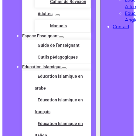
Educ
Cahier de Révision
Alle
Educ
Adultes
Angl
Manuels
Contact
Espace Enseignant
Guide de l’enseignant
Outils pédagogiques
Education Islamique
Éducation islamique en
arabe
Education islamique en
français
Education Islamique en
Italien