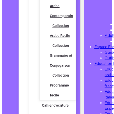
Arabe
Contemporain
Collection
Adul
Arabe Facile
Collection
Espace En
Guide
Grammaire et
Outi
Education 
Conjugaison
Éduc
arab
Collection
Educ
Programme
franç
Educ
facile
Italie
Educ
Cahier d’écriture
Espa