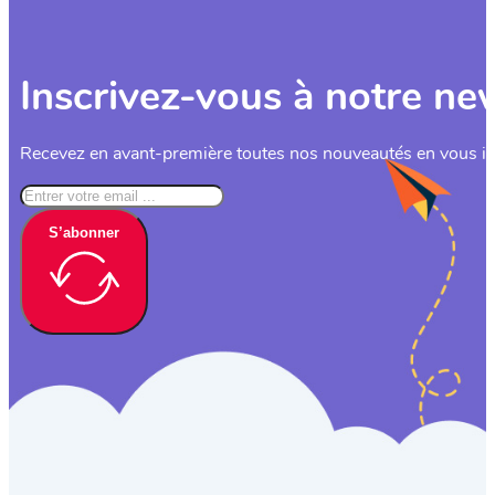
Inscrivez-vous à notre ne
Recevez en avant-première toutes nos nouveautés en vous ins
S’abonner