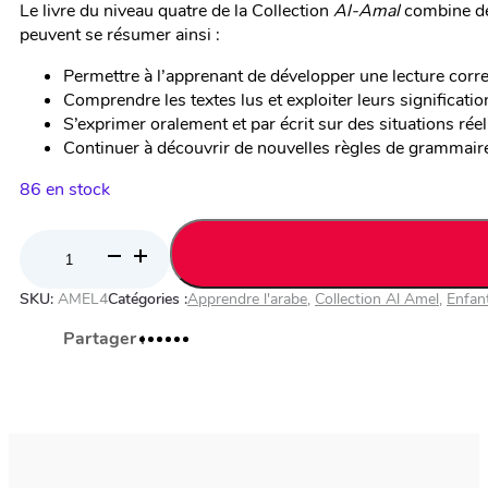
Le livre du niveau quatre de la Collection
Al-Amal
combine des
peuvent se résumer ainsi :
Permettre à l’apprenant de développer une lecture correc
Comprendre les textes lus et exploiter leurs significat
S’exprimer oralement et par écrit sur des situations réell
Continuer à découvrir de nouvelles règles de grammaire, 
86 en stock
quantité
de
SKU:
AMEL4
Catégories :
Apprendre l'arabe
,
Collection Al Amel
,
Enfan
Collection
Al-
Amal –
Niveau
4