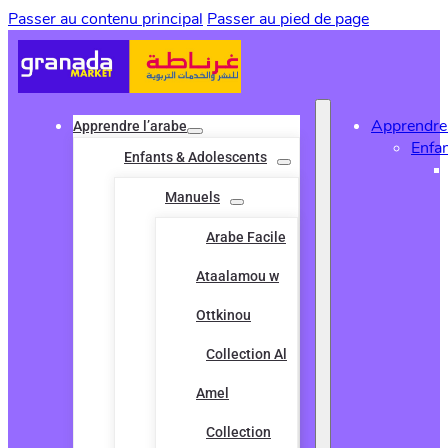
Passer au contenu principal
Passer au pied de page
Apprendre 
Apprendre l’arabe
Enfa
Enfants & Adolescents
Manuels
Arabe Facile
Ataalamou w
Ottkinou
Collection Al
Amel
Collection