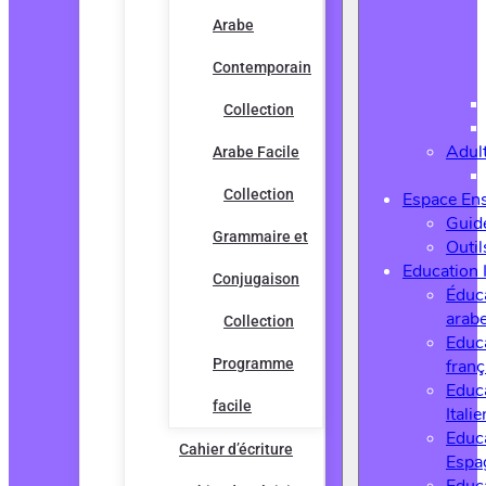
Arabe
Contemporain
Collection
Adul
Arabe Facile
Collection
Espace En
Guide
Grammaire et
Outi
Education 
Conjugaison
Éduc
arab
Collection
Educ
Programme
franç
Educ
facile
Italie
Educ
Cahier d’écriture
Espa