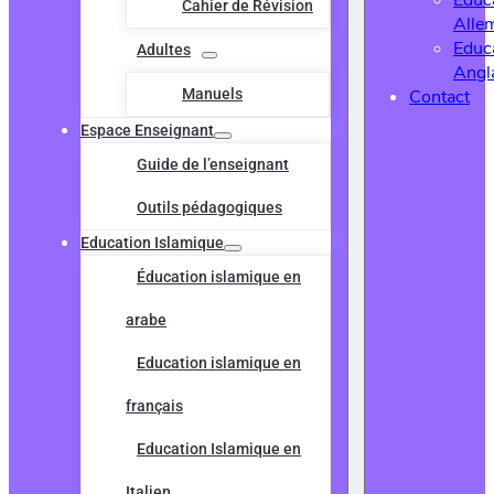
Educ
Cahier de Révision
Alle
Educ
Adultes
Angl
Manuels
Contact
Espace Enseignant
Guide de l’enseignant
Outils pédagogiques
Education Islamique
Éducation islamique en
arabe
Education islamique en
français
Education Islamique en
Italien